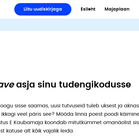
Liitu uudiskirjaga
Esileht
Majaplaan
ave
asja sinu tudengikodusse
oogu sisse saamas, uusi tutvuseid tuleb uksest ja aknas
 ikkagi veel päris see? Mööda linna poest poodi käimi
ustus E Kaubamaja koondab mitutkümmet omanäolist sis
 katuse alt kõik vajalik leida.