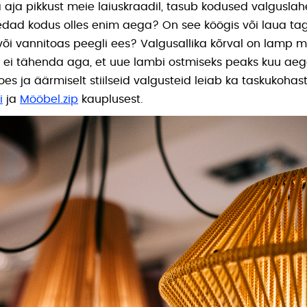
ja pikkust meie laiuskraadil, tasub kodused valguslahe
edad kodus olles enim aega? On see köögis või laua ta
õi vannitoas peegli ees? Valgusallika kõrval on lamp m
e ei tähenda aga, et uue lambi ostmiseks peaks kuu a
es ja äärmiselt stiilseid valgusteid leiab ka taskukoha
i
ja
Mööbel.zip
kauplusest.