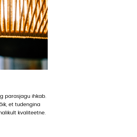
ng parasjagu ihkab.
ik, et tudengina
alikult kvaliteetne.