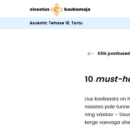
Asukoht: Tehase 16, Tartu
Kõik postitused
10
must-h
Uus kooliaasta on h
naastes pole tunne
ning väsitav – Sis
kerge vaevaga ühest