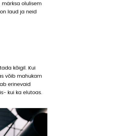
ib märksa olulisem
 on laud ja neid
tada kõigil. Kui
mas võib mahukam
iab erinevaid
s- kui ka elutoas.