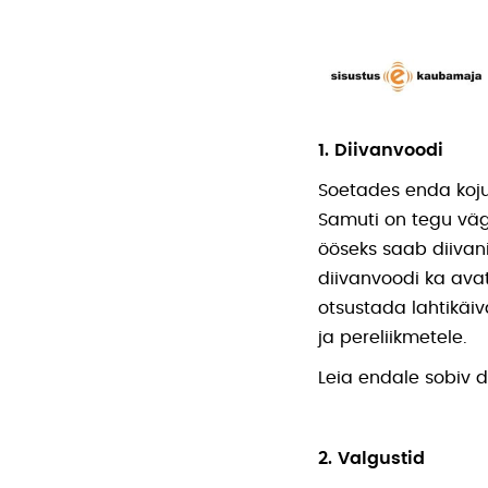
1. Diivanvoodi
Soetades enda koju
Samuti on tegu väga
ööseks saab diivan
diivanvoodi ka avatu
otsustada lahtikäiv
ja pereliikmetele.
Leia endale sobiv 
2. Valgustid