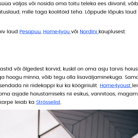
 süüa väljas või nosida oma toitu teleka ees diivanil, võ
rjutuslaud, mille taga koolitöid teha. Lõppude lõpuks laud
biv laud
Pesapuu
,
Home4you
või
NordIni
kauplusest.
stid või õlgedest korvid, kuskil on oma asju tarvis hoius
ga hoogu minna, võib tegu olla lisaväljaminekuga. Sa
sendada nii riidekappi kui ka köögiriiulit.
Home4youst
le
oma asjade hoiustamiseks nii esikus, vannitoas, magami
 karpe leiab ka
Strösselist
.