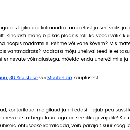
ades ligikaudu kolmandiku oma elust ja see võiks ju o
t. Kindlasti mängib pikas plaanis rolli ka voodi valik, k
 hoopis madratsile. Pehme või vähe kõvem? Mis materja
is vahtmadrats? Madratsi mõju unekvaliteedile ei tasu 
si erinevate võimalustega, mõelda enda unerežiimile ja 
puu
,
3D Sisustuse
või
Mööbel.zip
kauplusest.
ud, kontorilaud, meigilaud ja nii edasi - ajab pea sassi k
rineva otstarbega laua, aga on see ikkagi vajalik? Kui
hiseid õhtusööke korraldada, võib parajalt suur söögil