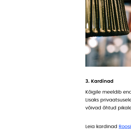
3. Kardinad
Kõigile meeldib en
Lisaks privaatsuse
võivad õhtud pikale 
Leia kardinad
Roosi