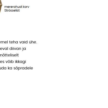
emel teha vaid ühe.
eval diivan ja
õtteliselt
des võib ikkagi
kkuda ka sõpradele