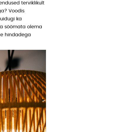
ndused terviklikult
ga? Voodis
uidugi ka
ega söömata olema
ste hindadega