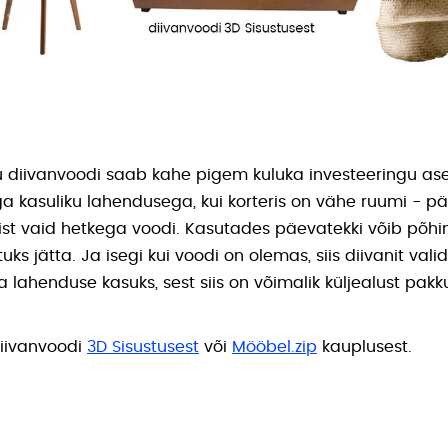
 diivanvoodi saab kahe pigem kuluka investeeringu as
 kasuliku lahendusega, kui korteris on vähe ruumi - pä
ist vaid hetkega voodi. Kasutades päevatekki võib põhim
ks jätta. Ja isegi kui voodi on olemas, siis diivanit vali
a lahenduse kasuks, sest siis on võimalik küljealust pa
diivanvoodi
3D Sisustusest
või
Mööbel.zip
kauplusest.