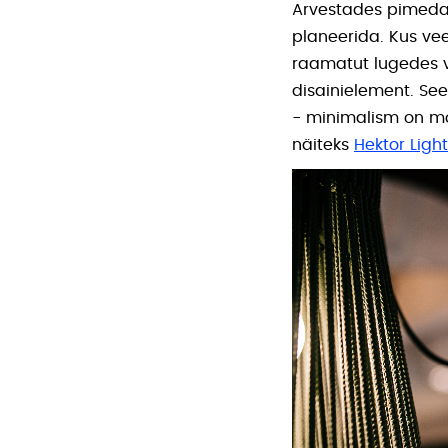
Arvestades pimeda a
planeerida. Kus ve
raamatut lugedes v
disainielement. Se
- minimalism on mo
näiteks
Hektor Light