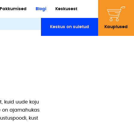
Pakkumised
Blogi
Keskusest
Keskus on suletud
Kauplused
t, kuid uude koju
ne on ajamahukas
ustuspoodi, kust