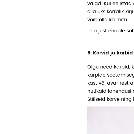
vajad. Kui eelistad
olla üks korralik ki
võib olla ka mitu.
Leia just endale so
6. Korvid ja karbid
Olgu need karbid, ka
karpide soetamise
kast või avar rest a
nutikaid lahendusi 
Stiilseid korve ning