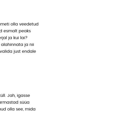
meti olla veedetud
uid esmalt peaks
l ja kui lai?
alahinnata ja nii
valida just endale
üll. Jah, igasse
 armastad süüa
aud olla see, mida