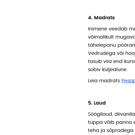
4. Madrats
Inimene veedab mag
võimalikult mugaval
tähelepanu pöörama
Vedrudega või hoop
tasub viia end kurs
sobiv küljealune.
Leia madrats
Pesa
5. Laud
Söögilaud, diivanila
tuppa võib panna e
teha ja sõpradega ü