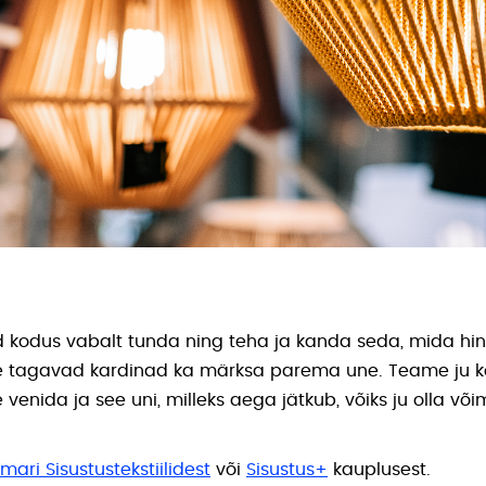
d kodus vabalt tunda ning teha ja kanda seda, mida hi
le tagavad kardinad ka märksa parema une. Teame ju kõ
venida ja see uni, milleks aega jätkub, võiks ju olla võim
mari Sisustustekstiilidest
või
Sisustus+
kauplusest.