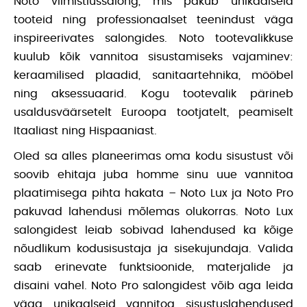
Noto viimistlussalong, mis pakub unikaalseid
tooteid ning professionaalset teenindust väga
inspireerivates salongides. Noto tootevalikkuse
kuulub kõik vannitoa sisustamiseks vajaminev:
keraamilised plaadid, sanitaartehnika, mööbel
ning aksessuaarid. Kogu tootevalik pärineb
usaldusväärsetelt Euroopa tootjatelt, peamiselt
Itaaliast ning Hispaaniast.
Oled sa alles planeerimas oma kodu sisustust või
soovib ehitaja juba homme sinu uue vannitoa
plaatimisega pihta hakata – Noto Lux ja Noto Pro
pakuvad lahendusi mõlemas olukorras. Noto Lux
salongidest leiab sobivad lahendused ka kõige
nõudlikum kodusisustaja ja sisekujundaja. Valida
saab erinevate funktsioonide, materjalide ja
disaini vahel. Noto Pro salongidest
võib aga leida
väga unikaalseid vannitoa sisustuslahendused