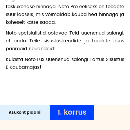
taskukohase hinnaga. Noto Pro eeliseks on toodete
suur laoseis, mis võimaldab kauba hea hinnaga ja
koheselt kätte saada.
Noto spetsialistid ootavad Teid uuenenud salongi,
et anda Teile sisustustrendide ja toodete osas
parimaid nõuandeid!
Külasta Noto Lux uuenenud salongi Tartus Sisustus
E Kaubamajas!
1
. korrus
Asukoht plaanil