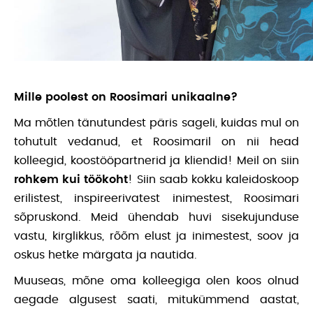
Mille poolest on Roosimari unikaalne?
Ma mõtlen tänutundest päris sageli, kuidas mul on
tohutult vedanud, et Roosimaril on nii head
kolleegid, koostööpartnerid ja kliendid! Meil on siin
rohkem kui töökoht
! Siin saab kokku kaleidoskoop
erilistest, inspireerivatest inimestest, Roosimari
sõpruskond. Meid ühendab huvi sisekujunduse
vastu, kirglikkus, rõõm elust ja inimestest, soov ja
oskus hetke märgata ja nautida.
Muuseas, mõne oma kolleegiga olen koos olnud
aegade algusest saati, mitukümmend aastat,