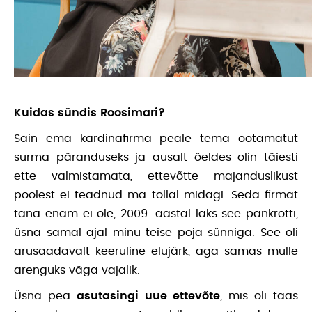
Kuidas sündis Roosimari?
Sain ema kardinafirma peale tema ootamatut
surma päranduseks ja ausalt öeldes olin täiesti
ette valmistamata, ettevõtte majanduslikust
poolest ei teadnud ma tollal midagi. Seda firmat
täna enam ei ole, 2009. aastal läks see pankrotti,
üsna samal ajal minu teise poja sünniga. See oli
arusaadavalt keeruline elujärk, aga samas mulle
arenguks väga vajalik.
Üsna pea
asutasingi uue ettevõte
, mis oli taas