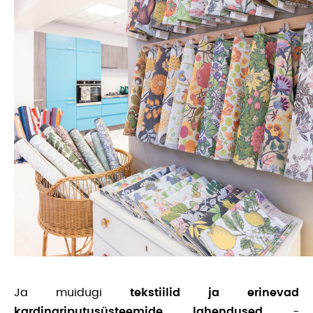
Ja muidugi
tekstiilid ja erinevad
kardinariputusüsteemide lahendused
-