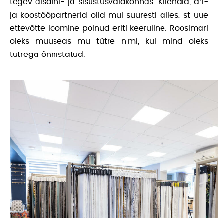
tegev disaini- ja sisustusvaldkonnas. Kliendid, äri-
ja koostööpartnerid olid mul suuresti alles, st uue
ettevõtte loomine polnud eriti keeruline. Roosimari
oleks muuseas mu tütre nimi, kui mind oleks
tütrega õnnistatud.