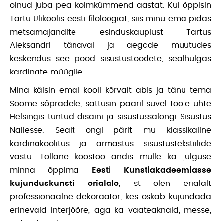
olnud juba pea kolmkümmend aastat. Kui õppisin
Tartu Ülikoolis eesti filoloogiat, siis minu ema pidas
metsamajandite esinduskauplust Tartus
Aleksandri tänaval ja aegade muutudes
keskendus see pood sisustustoodete, sealhulgas
kardinate müügile.
Mina käisin emal kooli kõrvalt abis ja tänu tema
Soome sõpradele, sattusin paaril suvel tööle ühte
Helsingis tuntud disaini ja sisustussalongi Sisustus
Nallesse. Sealt ongi pärit mu klassikaline
kardinakoolitus ja armastus sisustustekstiilide
vastu. Tollane koostöö andis mulle ka julguse
minna õppima
Eesti Kunstiakadeemiasse
kujunduskunsti erialale
, st olen erialalt
professionaalne dekoraator, kes oskab kujundada
erinevaid interjööre, aga ka vaateaknaid, messe,