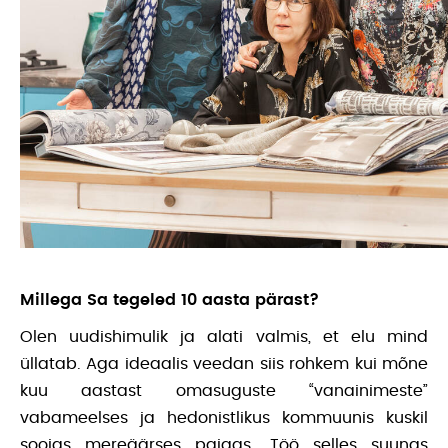
Millega Sa tegeled 10 aasta pärast?
Olen uudishimulik ja alati valmis, et elu mind
üllatab. Aga ideaalis veedan siis rohkem kui mõne
kuu aastast omasuguste “vanainimeste”
vabameelses ja hedonistlikus kommuunis kuskil
soojas mereäärses paigas. Töö selles suunas