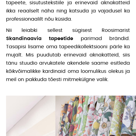
tapeete, sisutustekstiile ja erinevaid aknakatteid
ikka reaalselt näha ning katsuda ja vajadusel ka
professionaalilt nõu küsida.
Nii leiabki sellest sügisest Roosimarist
Skandinaavia tapeetide
parimad brändid.
Tasapisi lisame oma tapeedikollektsiooni pärle ka
mujalt. Mis puudutab erinevaid aknakatteid, siis
tänu stuudio arvukatele akendele saame esitleda
kõikvõimalikke kardinaid oma loomulikus olekus ja
meil on pakkuda tõesti mitmekülgne valik.