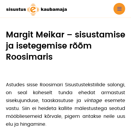
Margit Meikar – sisustamise
ja isetegemise rõõm
Roosimaris
Astudes sisse Roosimari Sisustustekstiilide salongi,
on seal koheselt tunda ehedat armastust
sisekujunduse, taaskasutuse ja
vintage
esemete
vastu. Siin ei heideta kallite mälestustega seotud
mööbliesemeid kõrvale, pigem antakse neile uus
elu ja hingamine.