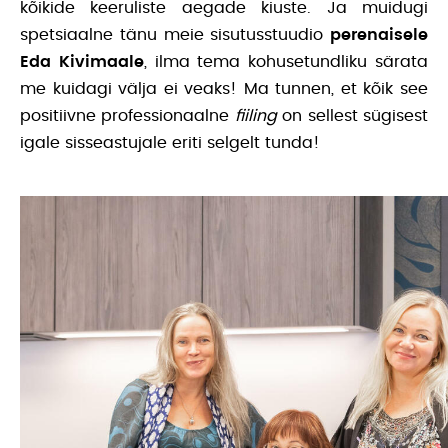
kõikide keeruliste aegade kiuste. Ja muidugi
spetsiaalne tänu meie sisutusstuudio
perenaisele
Eda Kivimaale
, ilma tema kohusetundliku särata
me kuidagi välja ei veaks! Ma tunnen, et kõik see
positiivne professionaalne
fiiling
on sellest sügisest
igale sisseastujale eriti selgelt tunda!