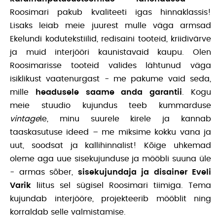
Roosimari pakub kvaliteeti igas hinnaklassis!
Lisaks leiab meie juurest mulle väga armsad
Ekelundi kodutekstiilid, redisaini tooteid, kriidivärve
ja muid interjööri kaunistavaid kaupu. Olen
Roosimarisse tooteid valides lähtunud väga
isiklikust vaatenurgast - me pakume vaid seda,
mille
headusele saame anda garantii
. Kogu
meie stuudio kujundus teeb kummarduse
vintage
le, minu suurele kirele ja kannab
taaskasutuse ideed – me miksime kokku vana ja
uut, soodsat ja kallihinnalist! Kõige uhkemad
oleme aga uue sisekujunduse ja mööbli suuna üle
- armas sõber,
sisekujundaja ja disainer Eveli
Varik
liitus sel sügisel Roosimari tiimiga. Tema
kujundab interjööre, projekteerib mööblit ning
korraldab selle valmistamise.