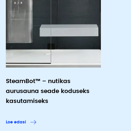
SteamBot™ – nutikas
aurusauna seade koduseks
kasutamiseks
Loe edasi