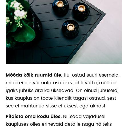
Mõõda kõik ruumid üle.
Kui ostad suuri esemeid,
mida ei ole võimalik osadeks lahti võtta, mõõda
igaks juhuks ära ka ukseavad. On olnud juhuseid,
kus kauplus on toote kliendilt tagasi ostnud, sest
see ei mahtunud sisse ei uksest ega aknast.
Pildista oma kodu üles.
Nii saad vajadusel
kaupluses olles erinevaid detaile nagu näiteks