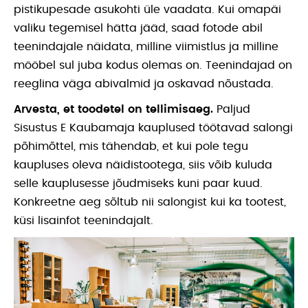
pistikupesade asukohti üle vaadata. Kui omapäi
valiku tegemisel hätta jääd, saad fotode abil
teenindajale näidata, milline viimistlus ja milline
mööbel sul juba kodus olemas on. Teenindajad on
reeglina väga abivalmid ja oskavad nõustada.
Arvesta, et toodetel on tellimisaeg.
Paljud
Sisustus E Kaubamaja kauplused töötavad salongi
põhimõttel, mis tähendab, et kui pole tegu
kaupluses oleva näidistootega, siis võib kuluda
selle kauplusesse jõudmiseks kuni paar kuud.
Konkreetne aeg sõltub nii salongist kui ka tootest,
küsi lisainfot teenindajalt.