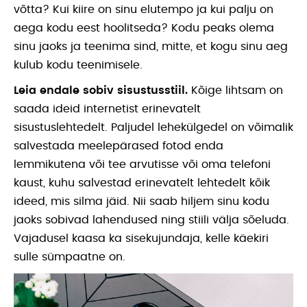
võtta? Kui kiire on sinu elutempo ja kui palju on
aega kodu eest hoolitseda? Kodu peaks olema
sinu jaoks ja teenima sind, mitte, et kogu sinu aeg
kulub kodu teenimisele.
Leia endale sobiv sisustusstiil.
Kõige lihtsam on
saada ideid internetist erinevatelt
sisustuslehtedelt. Paljudel lehekülgedel on võimalik
salvestada meelepärased fotod enda
lemmikutena või tee arvutisse või oma telefoni
kaust, kuhu salvestad erinevatelt lehtedelt kõik
ideed, mis silma jäid. Nii saab hiljem sinu kodu
jaoks sobivad lahendused ning stiili välja sõeluda.
Vajadusel kaasa ka sisekujundaja, kelle käekiri
sulle sümpaatne on.