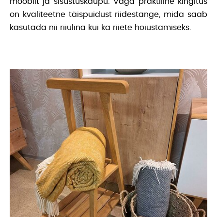
mööblit ja sisustuskaupu. Väga praktiline kingitus
on kvaliteetne täispuidust riidestange, mida saab
kasutada nii riiulina kui ka riiete hoiustamiseks.