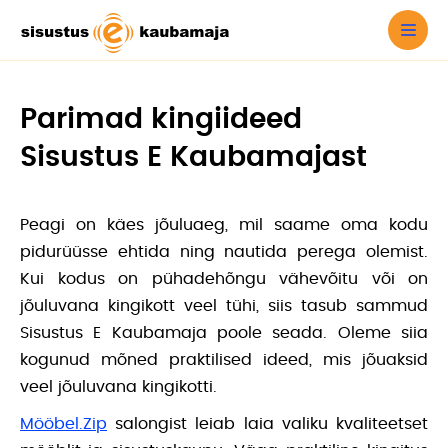
Parimad kingiideed
Sisustus E Kaubamajast
Peagi on käes jõuluaeg, mil saame oma kodu
pidurüüsse ehtida ning nautida perega olemist.
Kui kodus on pühadehõngu vähevõitu või on
jõuluvana kingikott veel tühi, siis tasub sammud
Sisustus E Kaubamaja poole seada. Oleme siia
kogunud mõned praktilised ideed, mis jõuaksid
veel jõuluvana kingikotti.
Mööbel.Zip
salongist leiab laia valiku kvaliteetset