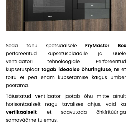
Seda tänu spetsiaalsele
FryMaster Box
perforeeritud küpsetusplaadile ja uuele
ventilaatori tehnoloogiale. Perforeeritud
küpsetusplaat
tagab ideaalse õhuringluse
, nii et
toitu ei pea enam küpsetamise käigus ümber
pöörama.
Täiustatud ventilaator jaotab õhu mitte ainult
horisontaalselt nagu tavalises ahjus, vaid ka
vertikaalselt
, et saavutada õhkfritüüriga
samaväärne tulemus.