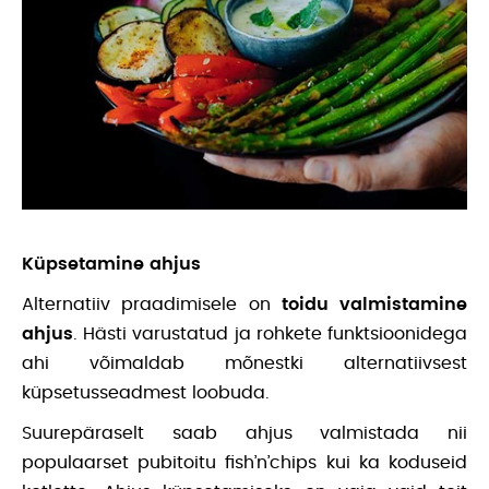
Küpsetamine ahjus
Alternatiiv praadimisele on
toidu valmistamine
ahjus
. Hästi varustatud ja rohkete funktsioonidega
ahi võimaldab mõnestki alternatiivsest
küpsetusseadmest loobuda.
Suurepäraselt saab ahjus valmistada nii
populaarset pubitoitu fish’n’chips kui ka koduseid