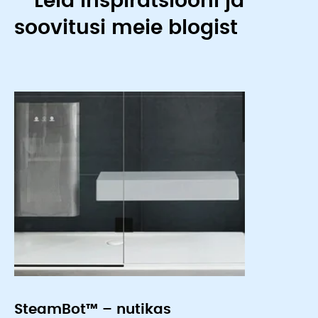
Leia inspiratsiooni ja
soovitusi meie blogist
SteamBot™ – nutikas