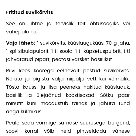
Frititud suvikõrvits
See on lihtne ja tervislik toit õhtusöögiks või
vahepalana.
Vaja läheb:
1 suvikõrvits, küüslauguküüs, 70 g jahu,
1 spl sibulapulbrit, 1 tl soola, 1 tl küpsetuspulbrit, 1 tl
jahvatatud pipart, peotäsi värsket basiilikut.
Riivi koos koorega eelnevalt pestud suvikõrvits.
Nõruta ja pigista välja niipalju vett kui võimalik.
Tõsta kaussi ja lisa peeneks hakitud küüslaauk,
basiilik ja ülejäänud koostisosad. Sõtku paar
minutit kuni moodustub tainas ja jahuta tund
aega külmikus.
Peale seda vormige sarnase suurusega burgerid,
soovi korral võib neid pintseldada vähese