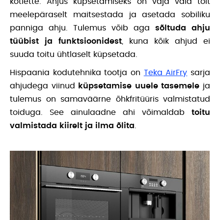
kotlette. Ahjus küpsetamiseks on vaja vaid toit
meelepäraselt maitsestada ja asetada sobiliku
panniga ahju. Tulemus võib aga
sõltuda ahju
tüübist ja funktsioonidest
, kuna kõik ahjud ei
suuda toitu ühtlaselt küpsetada.
Hispaania kodutehnika tootja on
Teka AirFry
sarja
ahjudega viinud
küpsetamise uuele tasemele
ja
tulemus on samaväärne õhkfritüüris valmistatud
toiduga. See ainulaadne ahi võimaldab
toitu
valmistada kiirelt ja ilma õlita
.