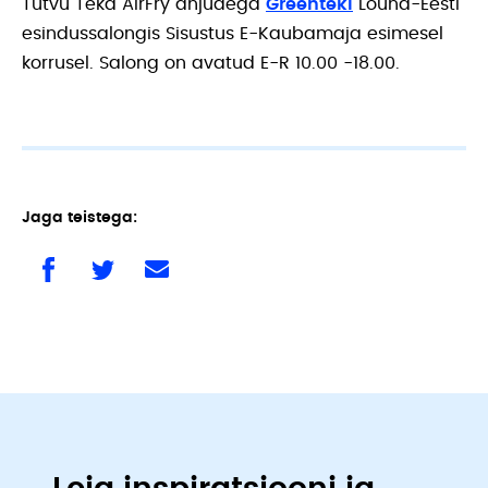
Tutvu Teka AirFry ahjudega
Greenteki
Lõuna-Eesti
esindussalongis Sisustus E-Kaubamaja esimesel
korrusel. Salong on avatud E-R 10.00 -18.00.
Jaga teistega: