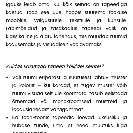
igaüks leiab oma. Kui kõik seinad on tapeediga
kaetud, toob see uue, hoopis suurema fookuse
mööblile, valgustitele, tekstiilile ja kunstile.
Läbimõeldud ja tasakaalus tapeedi valik on
klassikaline ja ajatu lahendus, mis muudab ruumid
kodusemaks ja visuaalselt voolavamaks.
Kuidas kasutada tapeeti kõikidel seintel?
Vali ruumi eripärast ja suurusest lähtuv muster
ja koloriit – kui kardad, et tugev muster võib
ruumi visuaalselt üle koormata, tasub eelistada
õrnemaid või monokroomseid mustreid ja
looduslähedast värvigammat.
Ka toon-toonis tapeedid loovad luksusliku ja
hubase tunde, ilma et need muutuks liiga