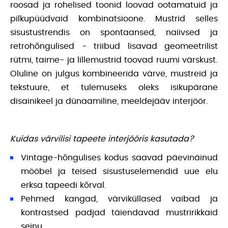
roosad ja rohelised toonid loovad ootamatuid ja
pilkupüüdvaid kombinatsioone. Mustrid selles
sisustustrendis on spontaansed, naiivsed ja
retrohõngulised - triibud lisavad geomeetrilist
rütmi, taime- ja lillemustrid toovad ruumi värskust.
Oluline on julgus kombineerida värve, mustreid ja
tekstuure, et tulemuseks oleks isikupärane
disainikeel ja dünaamiline, meeldejääv interjöör.
Kuidas värvilisi tapeete interjöö
ris kasutada?
Vintage-hõngulises kodus saavad päevinäinud
mööbel ja teised sisustuselemendid uue elu
erksa tapeedi kõrval.
Pehmed kangad, värviküllased vaibad ja
kontrastsed padjad täiendavad mustririkkaid
seinu.